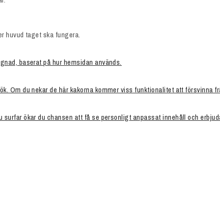
ver huvud taget ska fungera.
yggnad, baserat på hur hemsidan används.
sök. Om du nekar de här kakorna kommer viss funktionalitet att försvinna 
u surfar ökar du chansen att få se personligt anpassat innehåll och erbju