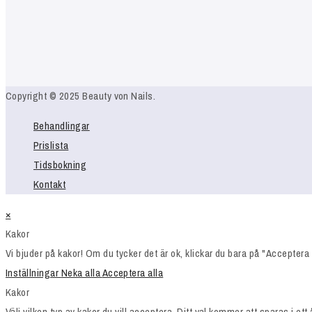
Copyright © 2025 Beauty von Nails.
Behandlingar
Prislista
Tidsbokning
Kontakt
×
Kakor
Vi bjuder på kakor! Om du tycker det är ok, klickar du bara på "Acceptera a
Inställningar
Neka alla
Acceptera alla
Kakor
Välj vilken typ av kakor du vill acceptera. Ditt val kommer att sparas i ett 