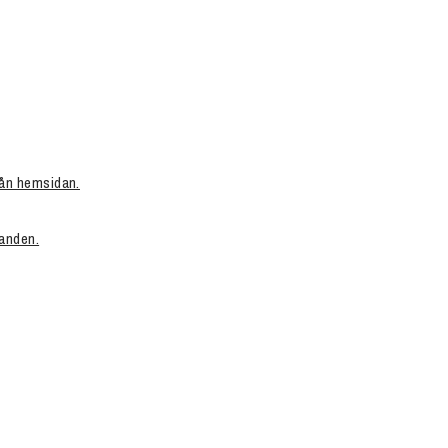
från hemsidan.
danden.