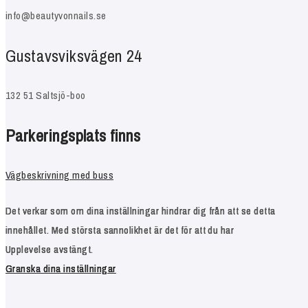
info@beautyvonnails.se
Gustavsviksvägen 24
132 51 Saltsjö-boo
Parkeringsplats finns
Vägbeskrivning med buss
Det verkar som om dina inställningar hindrar dig från att se detta
Det verkar som om dina inställningar hindrar dig från att se detta
Det verkar som om dina inställningar hindrar dig från att se detta
innehållet. Med största sannolikhet är det för att du har
innehållet. Med största sannolikhet är det för att du har
innehållet. Med största sannolikhet är det för att du har
Upplevelse avstängt.
Upplevelse avstängt.
Upplevelse avstängt.
Granska dina inställningar
Granska dina inställningar
Granska dina inställningar